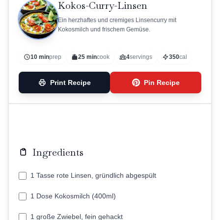
Kokos-Curry-Linsen
Ein herzhaftes und cremiges Linsencurry mit
Kokosmilch und frischem Gemüse.
10 min
prep
25 min
cook
4
servings
350
cal
Print Recipe
Pin Recipe
Ingredients
1 Tasse rote Linsen, gründlich abgespült
1 Dose Kokosmilch (400ml)
1 große Zwiebel, fein gehackt