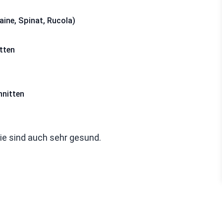
ine, Spinat, Rucola)
itten
hnitten
e sind auch sehr gesund.