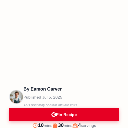
By
Eamon Carver
Published
Jul 5, 2025
This post may contain affiliate links.
Pin Recipe
minutes
minutes
10
30
4
mins
mins
servings