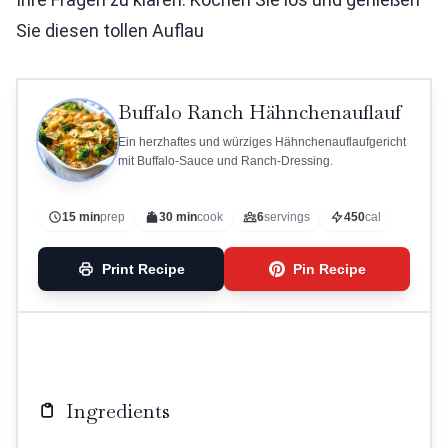
Sie diesen tollen Auflau
Buffalo Ranch Hähnchenauflauf
Ein herzhaftes und würziges Hähnchenauflaufgericht
mit Buffalo-Sauce und Ranch-Dressing.
15 min
prep
30 min
cook
6
servings
450
cal
Print Recipe
Pin Recipe
Ingredients