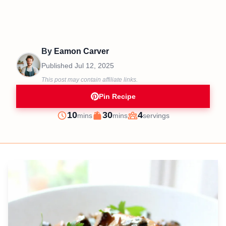
By
Eamon Carver
Published
Jul 12, 2025
This post may contain affiliate links.
Pin Recipe
minutes
minutes
10
30
4
mins
mins
servings
Prep
Cook
Servings