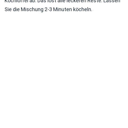
Kochlöffel ab. Das löst alle leckeren Reste. Lassen
Sie die Mischung 2-3 Minuten köcheln.