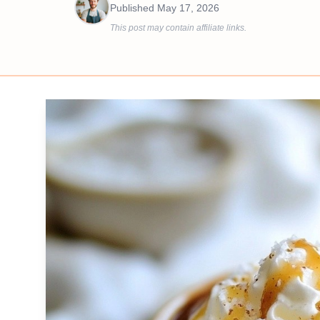
Published
May 17, 2026
This post may contain affiliate links.