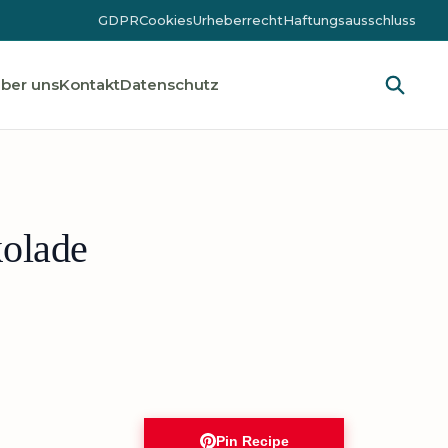
GDPR
Cookies
Urheberrecht
Haftungsausschluss
ber uns
Kontakt
Datenschutz
olade
Pin Recipe