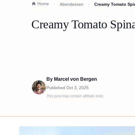
Home
Abendessen
Creamy Tomato Spi
Creamy Tomato Spina
By
Marcel von Bergen
Published
Oct 3, 2025
This post may contain affiliate links.