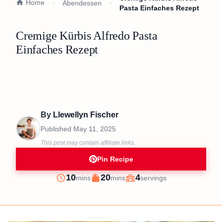
Home
Abendessen
Pasta Einfaches Rezept
Cremige Kürbis Alfredo Pasta
Einfaches Rezept
By
Llewellyn Fischer
Published
May 11, 2025
This post may contain affiliate links.
Pin Recipe
minutes
minutes
10
20
4
mins
mins
servings
Prep
Cook
Servings