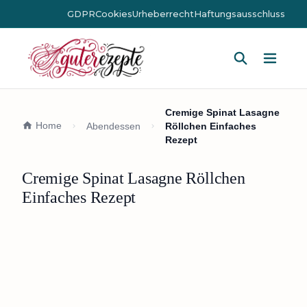
GDPR
Cookies
Urheberrecht
Haftungsausschluss
Hauptm
Cremige Spinat Lasagne
Home
Abendessen
Röllchen Einfaches
Rezept
Cremige Spinat Lasagne Röllchen
Einfaches Rezept