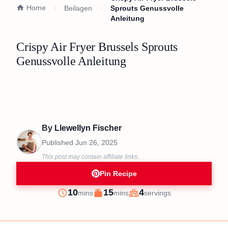
Home
Beilagen
Sprouts Genussvolle
Anleitung
Crispy Air Fryer Brussels Sprouts
Genussvolle Anleitung
By
Llewellyn Fischer
Published
Jun 26, 2025
This post may contain affiliate links.
Pin Recipe
minutes
minutes
10
15
4
mins
mins
servings
Prep
Cook
Servings