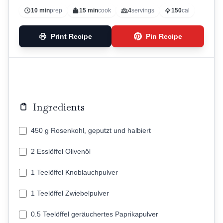
10 min
prep
15 min
cook
4
servings
150
cal
Print Recipe
Pin Recipe
Ingredients
450 g Rosenkohl, geputzt und halbiert
2 Esslöffel Olivenöl
1 Teelöffel Knoblauchpulver
1 Teelöffel Zwiebelpulver
0.5 Teelöffel geräuchertes Paprikapulver