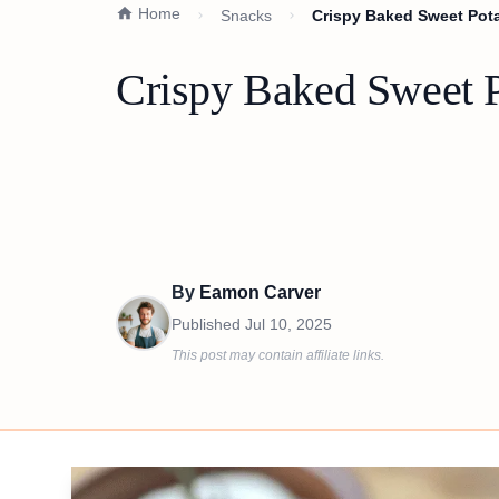
Home
Snacks
Crispy Baked Sweet Pota
Crispy Baked Sweet P
By
Eamon Carver
Published
Jul 10, 2025
This post may contain affiliate links.