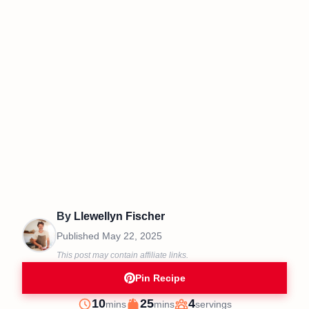
By
Llewellyn Fischer
Published
May 22, 2025
This post may contain affiliate links.
Pin Recipe
minutes
minutes
10
25
4
mins
mins
servings