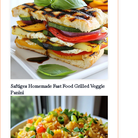
Saftiges Homemade Fast Food Grilled Veggie
Panini