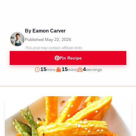
By
Eamon Carver
Published
May 22, 2026
This post may contain affiliate links.
Pin Recipe
minutes
minutes
15
15
4
mins
mins
servings
Prep
Cook
Servings