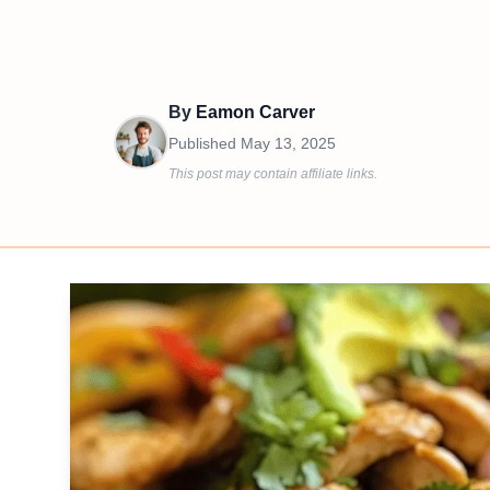
By
Eamon Carver
Published
May 13, 2025
This post may contain affiliate links.