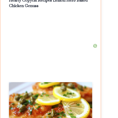
Hearty Copycat Recipes Lemon Herb Baked
Chicken Genuss