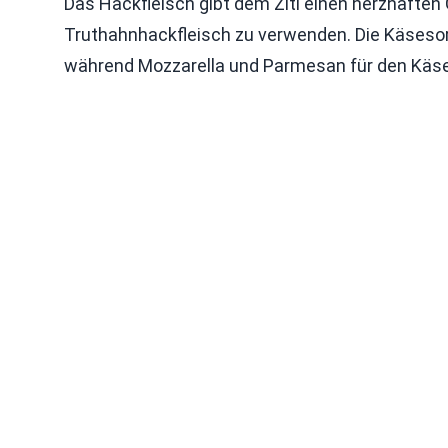
Das Hackfleisch gibt dem Ziti einen herzhaften
Truthahnhackfleisch zu verwenden. Die Käsesort
während Mozzarella und Parmesan für den Kä