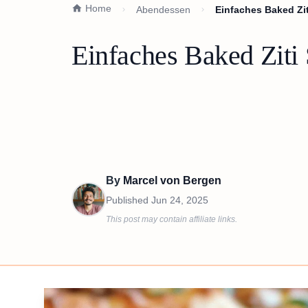
Home
Abendessen
Einfaches Baked Zi
Einfaches Baked Ziti
By
Marcel von Bergen
Published
Jun 24, 2025
This post may contain affiliate links.