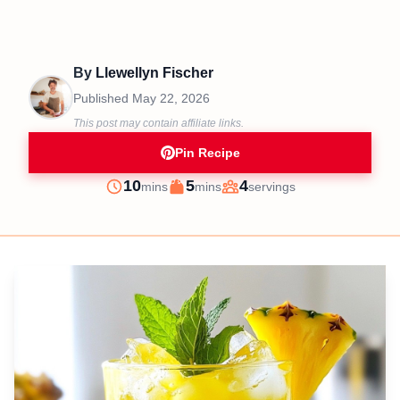
By
Llewellyn Fischer
Published
May 22, 2026
This post may contain affiliate links.
Pin Recipe
minutes
minutes
10
5
4
mins
mins
servings
Prep
Cook
Servings