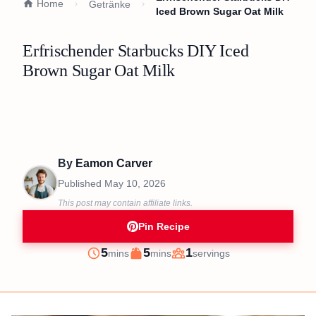
Home
Getränke
Iced Brown Sugar Oat Milk
Erfrischender Starbucks DIY Iced
Brown Sugar Oat Milk
By
Eamon Carver
Published
May 10, 2026
This post may contain affiliate links.
Pin Recipe
minutes
minutes
5
5
1
mins
mins
servings
Prep
Cook
Servings