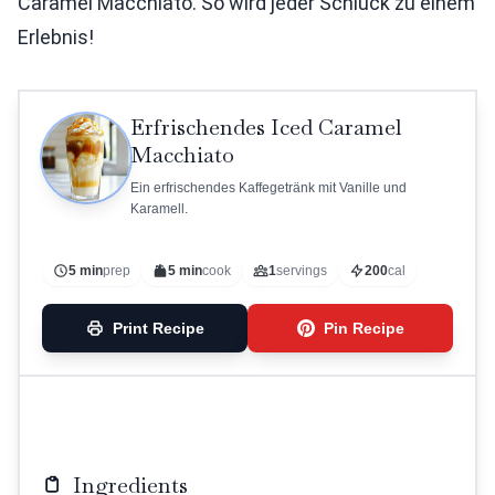
Caramel Macchiato. So wird jeder Schluck zu einem
Erlebnis!
Erfrischendes Iced Caramel
Macchiato
Ein erfrischendes Kaffegetränk mit Vanille und
Karamell.
5 min
prep
5 min
cook
1
servings
200
cal
Print Recipe
Pin Recipe
Ingredients