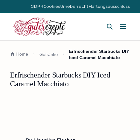
GDPR
Cookies
Urheberrecht
Haftungsausschluss
Hauptm
Erfrischender Starbucks DIY
Home
Getränke
Iced Caramel Macchiato
Erfrischender Starbucks DIY Iced
Caramel Macchiato