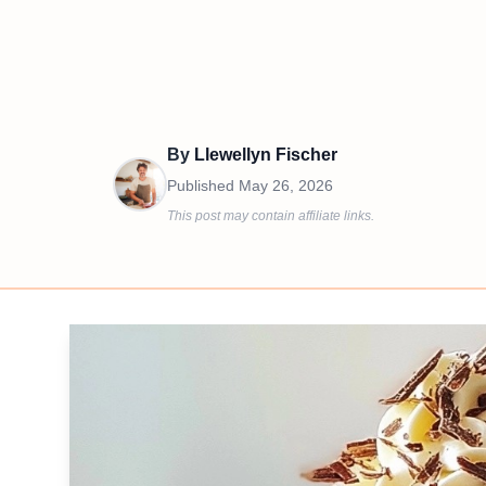
By
Llewellyn Fischer
Published
May 26, 2026
This post may contain affiliate links.