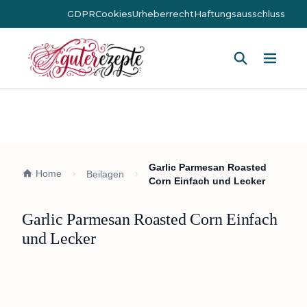
GDPR
Cookies
Urheberrecht
Haftungsausschluss
Hauptm
Garlic Parmesan Roasted
Home
Beilagen
Corn Einfach und Lecker
Garlic Parmesan Roasted Corn Einfach
und Lecker