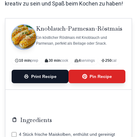
kreativ zu sein und Spaß beim Kochen zu haben!
Knoblauch-Parmesan-Röstmais
Ein köstlicher Röstmais mit Knoblauch und
Parmesan, perfekt als Beilage oder Snack.
10 min
prep
30 min
cook
4
servings
250
cal
Print Recipe
Pin Recipe
Ingredients
4 Stück frische Maiskolben, enthülst und gereinigt