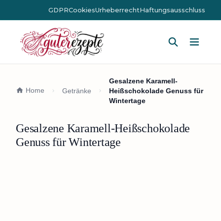
GDPR
Cookies
Urheberrecht
Haftungsausschluss
Hauptm
Gesalzene Karamell-
Home
Getränke
Heißschokolade Genuss für
Wintertage
Gesalzene Karamell-Heißschokolade
Genuss für Wintertage