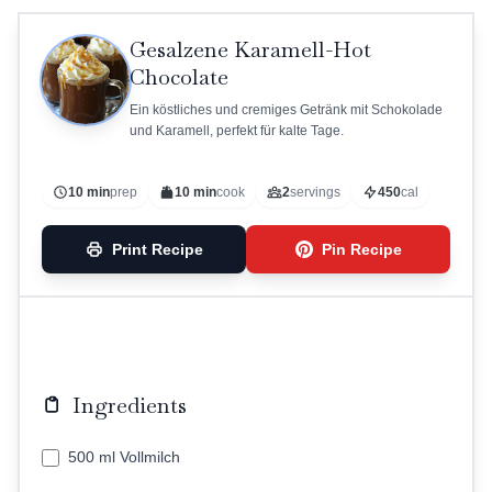
Gesalzene Karamell-Hot
Chocolate
Ein köstliches und cremiges Getränk mit Schokolade
und Karamell, perfekt für kalte Tage.
10 min
prep
10 min
cook
2
servings
450
cal
Print Recipe
Pin Recipe
Ingredients
500 ml Vollmilch