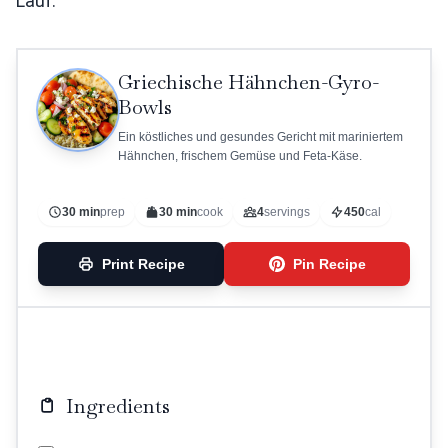
Lauf.
Griechische Hähnchen-Gyro-
Bowls
Ein köstliches und gesundes Gericht mit mariniertem
Hähnchen, frischem Gemüse und Feta-Käse.
30 min
prep
30 min
cook
4
servings
450
cal
Print Recipe
Pin Recipe
Ingredients