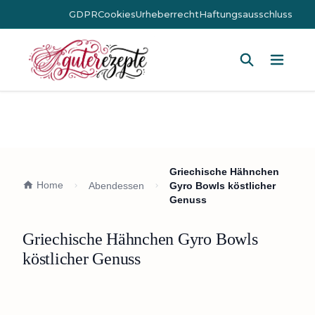
GDPR
Cookies
Urheberrecht
Haftungsausschluss
Hauptm
Griechische Hähnchen
Home
Abendessen
Gyro Bowls köstlicher
Genuss
Griechische Hähnchen Gyro Bowls
köstlicher Genuss