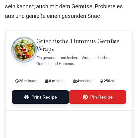
sein kannst, auch mit dem Gemüse. Probiere es
aus und genieße einen gesunden Snac
Griechische Hummus Gemüse
Wraps
Ein gesunder und leckerer Wrap mit frischem
Gemüse und Hummus.
20 min
prep
0 min
cook
4
servings
250
cal
Print Recipe
Pin Recipe