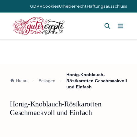
GDPR
Cookies
Urheberrecht
Haftungsausschluss
Hauptm
Honig-Knoblauch-
Home
Beilagen
Röstkarotten Geschmackvoll
und Einfach
Honig-Knoblauch-Röstkarotten
Geschmackvoll und Einfach