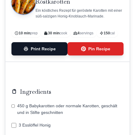
Röstkarotten
Ein köstliches Rezept für geröstete Karotten mit einer
süß-salzigen Honig-Knoblauch-Marinade.
10 min
prep
30 min
cook
4
servings
150
cal
Print Recipe
Pin Recipe
Ingredients
450 g Babykarotten oder normale Karotten, geschält
und in Stifte geschnitten
3 Esslöffel Honig