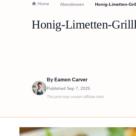
Home
Abendessen
Honig-Limetten-Gri
Honig-Limetten-Grill
By
Eamon Carver
Published
Sep 7, 2025
This post may contain affiliate links.