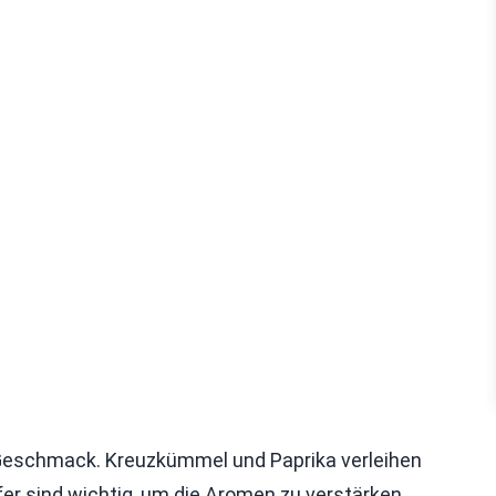
 Geschmack. Kreuzkümmel und Paprika verleihen
r sind wichtig, um die Aromen zu verstärken.