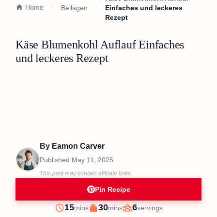
Home
Beilagen
Einfaches und leckeres
Rezept
Käse Blumenkohl Auflauf Einfaches
und leckeres Rezept
By
Eamon Carver
Published
May 11, 2025
This post may contain affiliate links.
Pin Recipe
minutes
minutes
15
30
6
mins
mins
servings
Prep
Cook
Servings