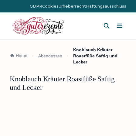
GDPR
Cookies
Urheberrecht
Haftungsausschluss
Hauptm
Knoblauch Kräuter
Home
Abendessen
Roastfüße Saftig und
Lecker
Knoblauch Kräuter Roastfüße Saftig
und Lecker