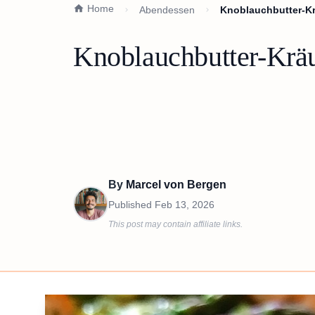
Home
Abendessen
Knoblauchbutter-Kr
Knoblauchbutter-Kräu
By
Marcel von Bergen
Published
Feb 13, 2026
This post may contain affiliate links.