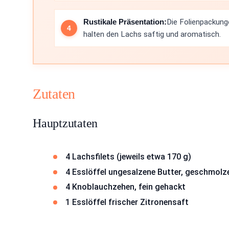
Rustikale Präsentation:
Die Folienpackung
halten den Lachs saftig und aromatisch.
Zutaten
Hauptzutaten
4 Lachsfilets (jeweils etwa 170 g)
4 Esslöffel ungesalzene Butter, geschmolz
4 Knoblauchzehen, fein gehackt
1 Esslöffel frischer Zitronensaft