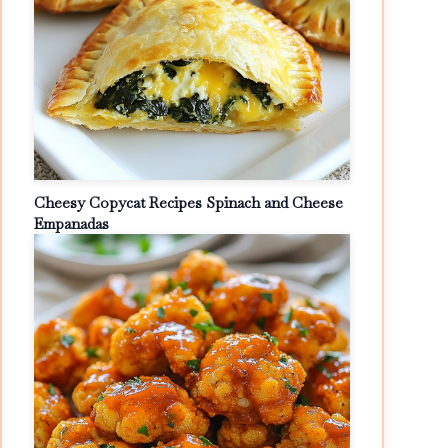
Cheesy Copycat Recipes Spinach and Cheese
Empanadas