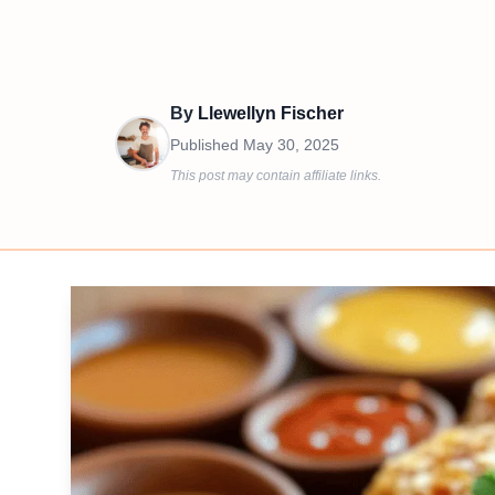
By
Llewellyn Fischer
Published
May 30, 2025
This post may contain affiliate links.