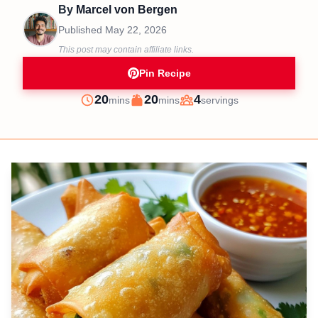
By
Marcel von Bergen
Published
May 22, 2026
This post may contain affiliate links.
Pin Recipe
minutes
minutes
20
20
4
mins
mins
servings
Prep
Cook
Servings