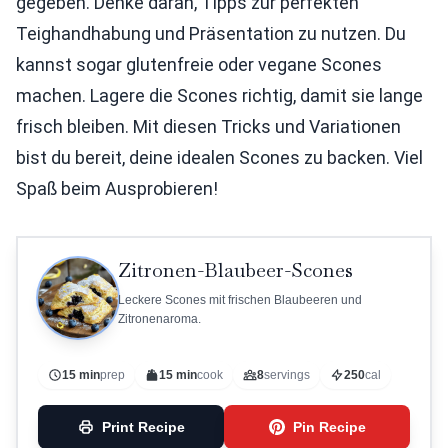
gegeben. Denke daran, Tipps zur perfekten
Teighandhabung und Präsentation zu nutzen. Du
kannst sogar glutenfreie oder vegane Scones
machen. Lagere die Scones richtig, damit sie lange
frisch bleiben. Mit diesen Tricks und Variationen
bist du bereit, deine idealen Scones zu backen. Viel
Spaß beim Ausprobieren!
Zitronen-Blaubeer-Scones
Leckere Scones mit frischen Blaubeeren und
Zitronenaroma.
15 min
prep
15 min
cook
8
servings
250
cal
Print Recipe
Pin Recipe