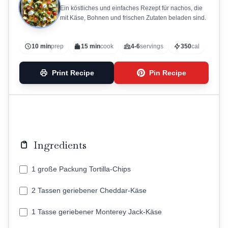
Ein köstliches und einfaches Rezept für nachos, die
mit Käse, Bohnen und frischen Zutaten beladen sind.
10 min
prep
15 min
cook
4-6
servings
350
cal
Print Recipe
Pin Recipe
Ingredients
1 große Packung Tortilla-Chips
2 Tassen geriebener Cheddar-Käse
1 Tasse geriebener Monterey Jack-Käse