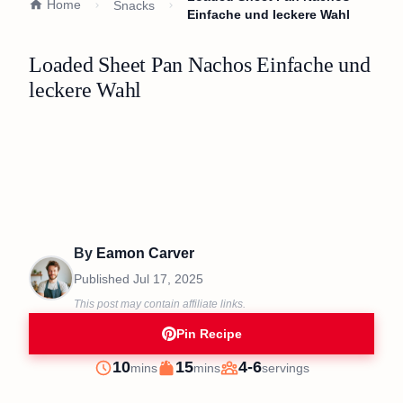
Home
Snacks
Einfache und leckere Wahl
Loaded Sheet Pan Nachos Einfache und
leckere Wahl
By
Eamon Carver
Published
Jul 17, 2025
This post may contain affiliate links.
Pin Recipe
minutes
minutes
10
15
4-6
mins
mins
servings
Prep
Cook
Servings