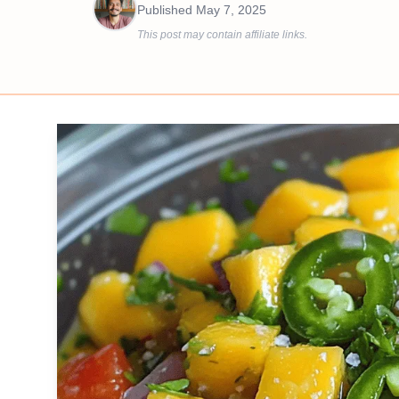
Published
May 7, 2025
This post may contain affiliate links.