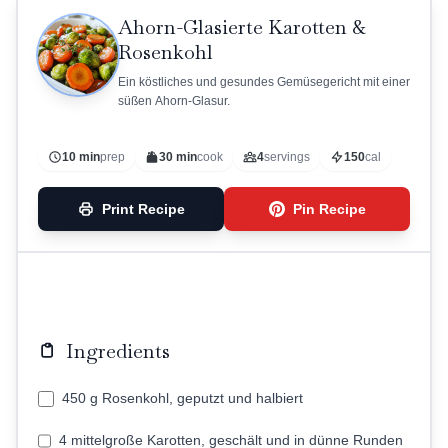
Ahorn-Glasierte Karotten &
Rosenkohl
Ein köstliches und gesundes Gemüsegericht mit einer
süßen Ahorn-Glasur.
10 min
prep
30 min
cook
4
servings
150
cal
Print Recipe
Pin Recipe
Ingredients
450 g Rosenkohl, geputzt und halbiert
4 mittelgroße Karotten, geschält und in dünne Runden