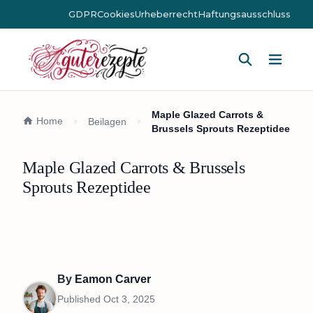
GDPR
Cookies
Urheberrecht
Haftungsausschluss
Hauptm
Maple Glazed Carrots &
Home
Beilagen
Brussels Sprouts Rezeptidee
Maple Glazed Carrots & Brussels
Sprouts Rezeptidee
By
Eamon Carver
Published
Oct 3, 2025