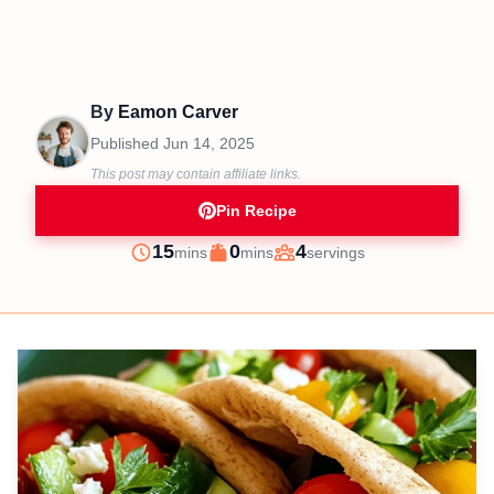
By
Eamon Carver
Published
Jun 14, 2025
This post may contain affiliate links.
Pin Recipe
minutes
minutes
15
0
4
mins
mins
servings
Prep
Cook
Servings