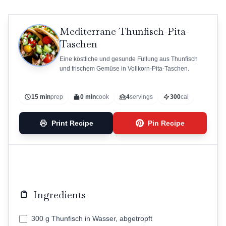
Mediterrane Thunfisch-Pita-
Taschen
Eine köstliche und gesunde Füllung aus Thunfisch
und frischem Gemüse in Vollkorn-Pita-Taschen.
15 min
prep
0 min
cook
4
servings
300
cal
Print Recipe
Pin Recipe
Ingredients
300 g Thunfisch in Wasser, abgetropft