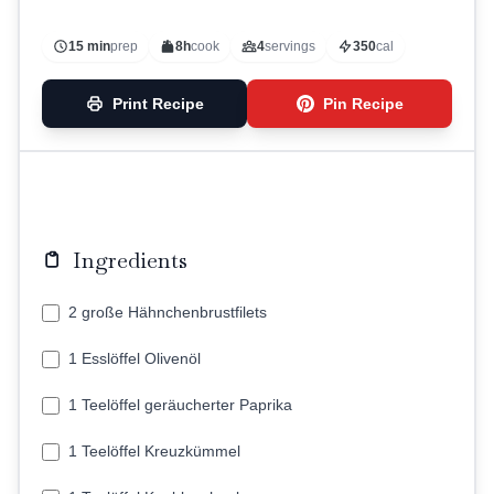
15 min
prep
8h
cook
4
servings
350
cal
Print Recipe
Pin Recipe
Ingredients
2 große Hähnchenbrustfilets
1 Esslöffel Olivenöl
1 Teelöffel geräucherter Paprika
1 Teelöffel Kreuzkümmel