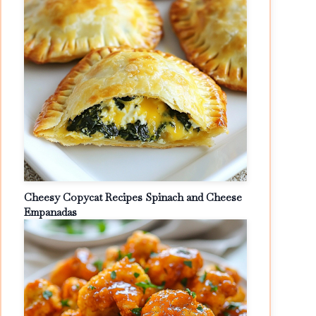
Cheesy Copycat Recipes Spinach and Cheese
Empanadas