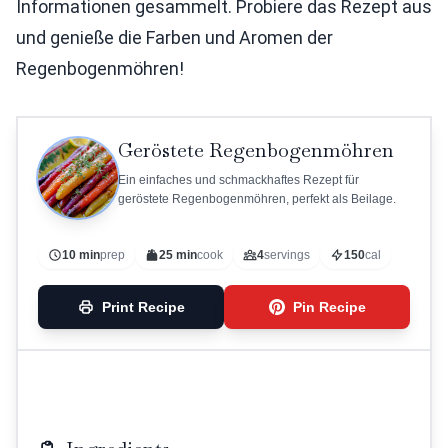
Informationen gesammelt. Probiere das Rezept aus
und genieße die Farben und Aromen der
Regenbogenmöhren!
Geröstete Regenbogenmöhren
Ein einfaches und schmackhaftes Rezept für
geröstete Regenbogenmöhren, perfekt als Beilage.
10 min
prep
25 min
cook
4
servings
150
cal
Print Recipe
Pin Recipe