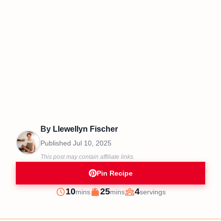
By
Llewellyn Fischer
Published
Jul 10, 2025
This post may contain affiliate links.
Pin Recipe
minutes
minutes
10
25
4
mins
mins
servings
Prep
Cook
Servings