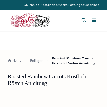
GDPR
Cookies
Urheberrecht
Haftungsausschluss
Hauptm
Roasted Rainbow Carrots
Home
Beilagen
Köstlich Rösten Anleitung
Roasted Rainbow Carrots Köstlich
Rösten Anleitung