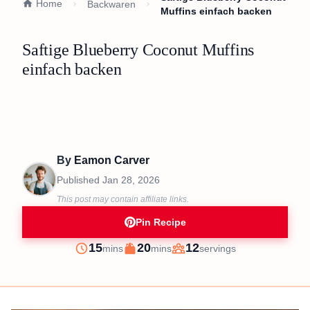
Home
Backwaren
Muffins einfach backen
Saftige Blueberry Coconut Muffins
einfach backen
By
Eamon Carver
Published
Jan 28, 2026
This post may contain affiliate links.
Pin Recipe
minutes
minutes
15
20
12
mins
mins
servings
Prep
Cook
Servings