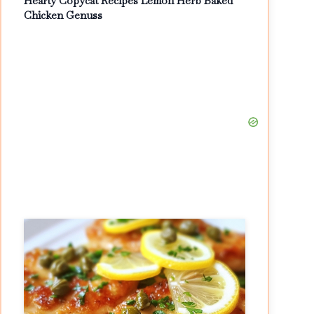
Hearty Copycat Recipes Lemon Herb Baked
Chicken Genuss