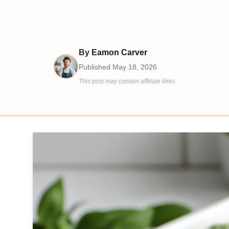
By
Eamon Carver
Published
May 18, 2026
This post may contain affiliate links.