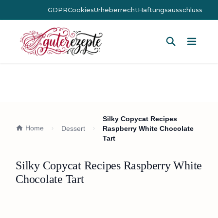
GDPR
Cookies
Urheberrecht
Haftungsausschluss
Hauptm
Silky Copycat Recipes
Home
Dessert
Raspberry White Chocolate
Tart
Silky Copycat Recipes Raspberry White
Chocolate Tart