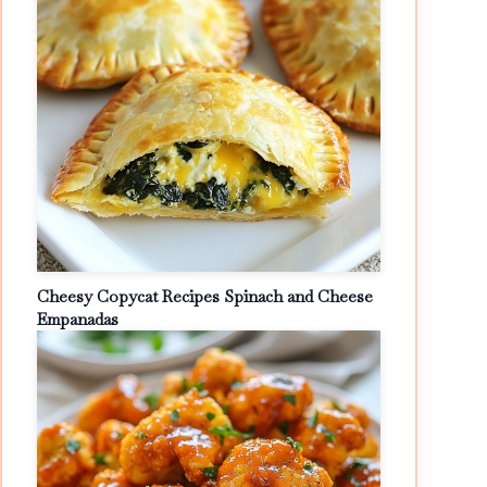
Cheesy Copycat Recipes Spinach and Cheese
Empanadas