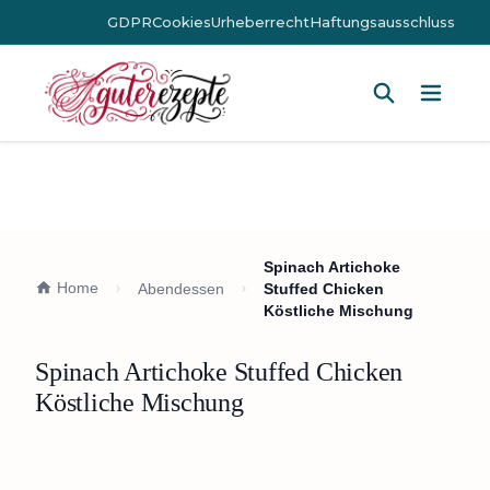
GDPR
Cookies
Urheberrecht
Haftungsausschluss
Hauptm
Spinach Artichoke
Home
Abendessen
Stuffed Chicken
Köstliche Mischung
Spinach Artichoke Stuffed Chicken
Köstliche Mischung