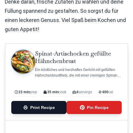
Denke daran, frische Zutaten zu wählen und deine
Füllung spannend zu gestalten. So sorgst du für
einen leckeren Genuss. Viel Spaß beim Kochen und
guten Appetit!
Spinat-Artischocken gefüllte
Hähnchenbrust
Ein köstliches und herzhaftes Gericht mit gefüllten
Hähnchenbrustfilets, die mit einer cremigen Spinat-
Artischocken-Mischung gefüllt sind.
15 min
prep
35 min
cook
4
servings
400
cal
Print Recipe
Pin Recipe