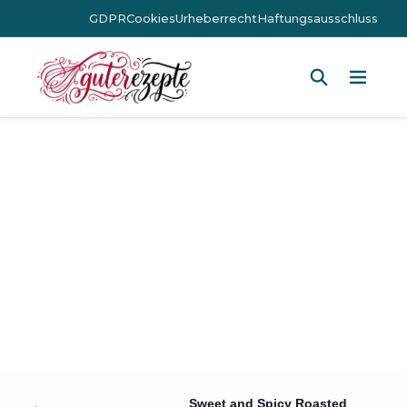
GDPR
Cookies
Urheberrecht
Haftungsausschluss
Hauptm
Sweet and Spicy Roasted