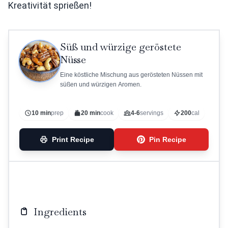
Kreativität sprießen!
Süß und würzige geröstete
Nüsse
Eine köstliche Mischung aus gerösteten Nüssen mit
süßen und würzigen Aromen.
10 min
prep
20 min
cook
4-6
servings
200
cal
Print Recipe
Pin Recipe
Ingredients