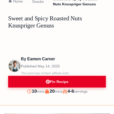
Home
Snacks
Nuts Knuspriger Genuss
Sweet and Spicy Roasted Nuts
Knuspriger Genuss
By
Eamon Carver
Published
May 14, 2025
This post may contain affiliate links.
Pin Recipe
minutes
minutes
10
20
4-6
mins
mins
servings
Prep
Cook
Servings