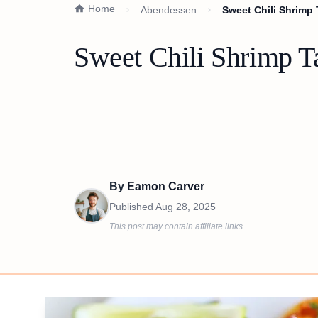
Home
Abendessen
Sweet Chili Shrimp
Sweet Chili Shrimp T
By
Eamon Carver
Published
Aug 28, 2025
This post may contain affiliate links.