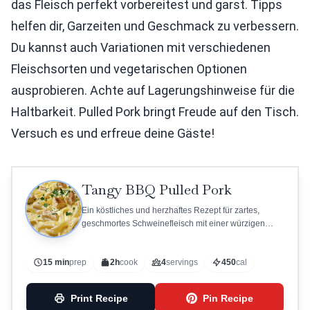
das Fleisch perfekt vorbereitest und garst. Tipps
helfen dir, Garzeiten und Geschmack zu verbessern.
Du kannst auch Variationen mit verschiedenen
Fleischsorten und vegetarischen Optionen
ausprobieren. Achte auf Lagerungshinweise für die
Haltbarkeit. Pulled Pork bringt Freude auf den Tisch.
Versuch es und erfreue deine Gäste!
Tangy BBQ Pulled Pork
Ein köstliches und herzhaftes Rezept für zartes,
geschmortes Schweinefleisch mit einer würzigen
BBQ-Sauce.
15 min
prep
2h
cook
4
servings
450
cal
Print Recipe
Pin Recipe