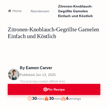
Zitronen-Knoblauch-
Home
Abendessen
Gegrillte Garnelen
Einfach und Köstlich
Zitronen-Knoblauch-Gegrillte Garnelen
Einfach und Köstlich
By
Eamon Carver
Published
Jun 13, 2025
This post may contain affiliate links.
Pin Recipe
minutes
minutes
30
30
4
mins
mins
servings
Prep
Cook
Servings