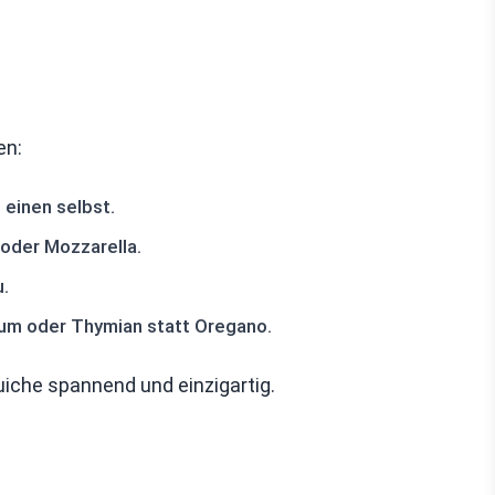
en:
einen selbst.
oder Mozzarella.
u.
kum oder Thymian statt Oregano.
iche spannend und einzigartig.