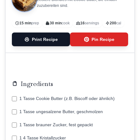
zuzubereiten sind.
15 min
prep
30 min
cook
16
servings
200
cal
Print Recipe
Pin Recipe
Ingredients
1 Tasse Cookie Butter (z.B. Biscoff oder ähnlich)
1 Tasse ungesalzene Butter, geschmolzen
1 Tasse brauner Zucker, fest gepackt
1 4 Tasse Kristallzucker